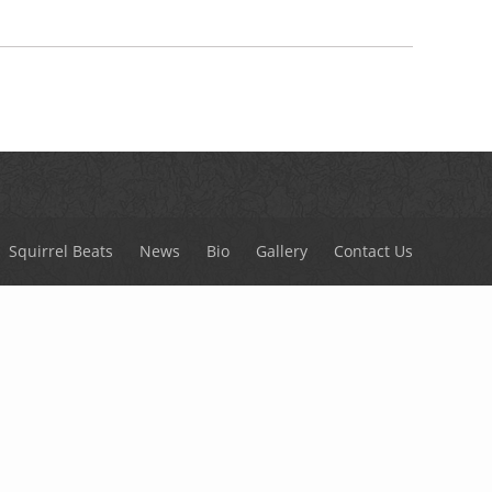
Squirrel Beats
News
Bio
Gallery
Contact Us