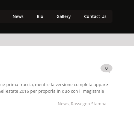
News
Bio
Gallery
Contact Us
0
 come prima traccia, mentre la versione completa appare
ell’estate 2016 per proporla in duo con il magistrale
sti accadano, ma non è mai il momento propizio. E […]
News
,
Rassegna Stampa