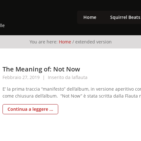
Home
Squirrel Beats
lle
You are here:
Home
/
extended version
The Meaning of: Not Now
Febbraio
27,
2019
Inserito da
laflauta
E’ la prima traccia “manifesto” dell’album, in versione aperitivo
come chiusura dell’album. “Not Now” è stata scritta dalla Flauta n
chitarrista Enrico Maria Milanesi. “E’ l’inno delle cose che vorre
Continua a leggere ...